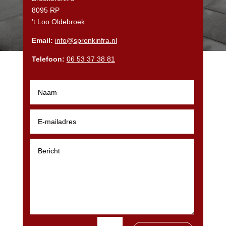
8095 RP
’t Loo Oldebroek
Email:
info@spronkinfra.nl
Telefoon:
06 53 37 38 81